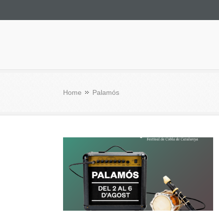
Culturae
Home
Palamós