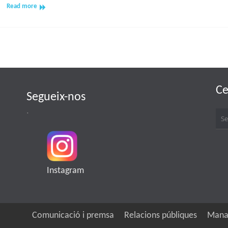
So
Read more
de
Cobla
2022
a
Palamós-
Del
2
al
Ce
Segueix-nos
6
d’Agost
.
2022
Instagram
Comunicació i premsa
Relacions públiques
Mana