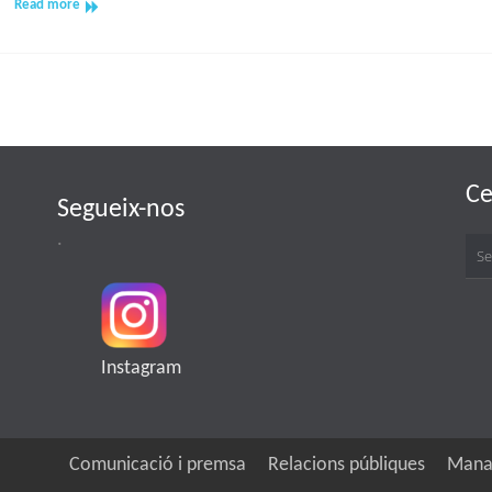
dels
Read more
Contes
(Gràcia)
02/10/20
Ce
Segueix-nos
.
Instagram
Comunicació i premsa
Relacions públiques
Mana