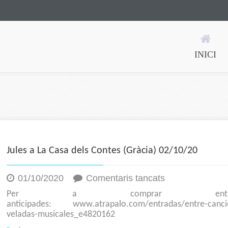
INICI
Jules a La Casa dels Contes (Gràcia) 02/10/20
a
01/10/2020
Comentaris tancats
Jules
Per a comprar entrad
a
anticipades: www.atrapalo.com/entradas/entre-canci
La
veladas-musicales_e4820162
Casa