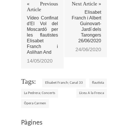
« Previous
Next Article »
Article
Elisabet
Vídeo Confinat
Franch i Albert
d'El Vol del
Guinovart-
Moscardó per
Jardí dels
les flautistes
Tarongers
Elisabet
26/06/2020
Franch i
24/06/2020
Aslihan And
14/05/2020
Tags:
Elisabet Franch; Canal 33
flautista
La Pedrera; Concerts
Liceu A la Fresca
Òpera Carmen
Pàgines