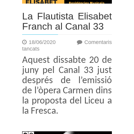
La Flautista Elisabet
Franch al Canal 33
18/06/2020
Comentaris
a
tancats
La
Aquest dissabte 20 de
Flautista
Elisabet
juny pel Canal 33 just
Franch
al
després de l’emissió
Canal
de l’òpera Carmen dins
33
la proposta del Liceu a
la Fresca.