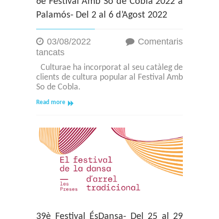
6è Festival Amb So de Cobla 2022 a
Palamós- Del 2 al 6 d’Agost 2022
03/08/2022
Comentaris
a
tancats
6è
Culturae ha incorporat al seu catàleg de
Festival
clients de cultura popular al Festival Amb
Amb
So de Cobla.
So
de
Read more
Cobla
2022
a
Palamós-
Del
2
al
6
d’Agost
2022
39è Festival ÉsDansa- Del 25 al 29