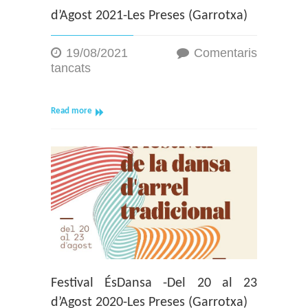
d’Agost 2021-Les Preses (Garrotxa)
19/08/2021
Comentaris
a
tancats
39è
Festival
ÉsDansa-
Read more
Del
25
al
29
d’Agost
2021-
Les
Preses
(Garrotxa)
Festival ÉsDansa -Del 20 al 23
d’Agost 2020-Les Preses (Garrotxa)