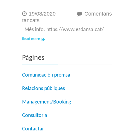
19/08/2020
Comentaris
a
tancats
Festival
Més info: https://www.esdansa.cat/
ÉsDansa
-
Read more
Del
20
al
Pàgines
23
d’Agost
2020-
Comunicació i premsa
Les
Preses
Relacions públiques
(Garrotxa)
Management/Booking
Consultoria
Contactar