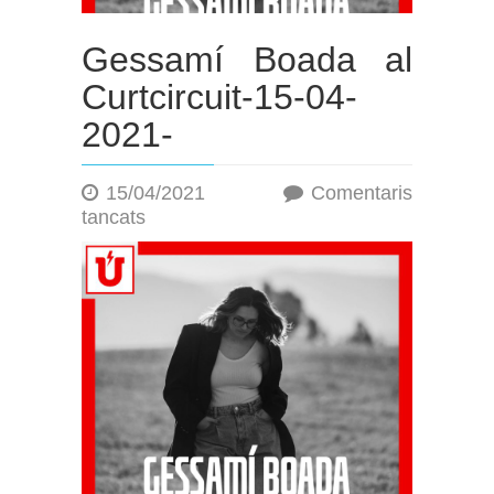
Gessamí Boada al
Curtcircuit-15-04-
2021-
15/04/2021
Comentaris
a
tancats
Gessamí
Boada
al
Curtcircuit-
15-
04-
2021-